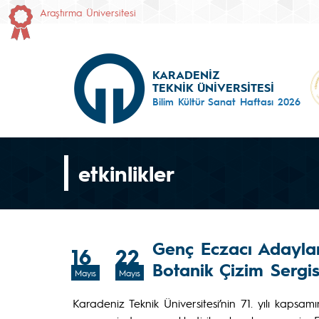
Araştırma Üniversitesi
KARADENİZ
TEKNİK ÜNİVERSİTESİ
Bilim Kültür Sanat Haftası 2026
etkinlikler
Genç Eczacı Adaylar
16
22
Botanik Çizim Sergis
Mayıs
Mayıs
Karadeniz Teknik Üniversitesi’nin 71. yılı kapsam