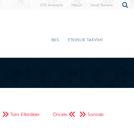
KTÜ Anasayfa
Mezun
Sanal Kampüs
BKS
ETKİNLİK TAKVİMİ
Tüm Etkinlikler
Önceki
Sonraki