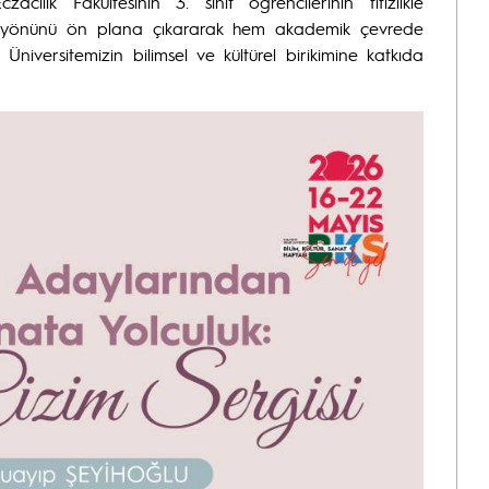
acılık Fakültesinin 3. sınıf öğrencilerinin titizlikle
etik yönünü ön plana çıkararak hem akademik çevrede
niversitemizin bilimsel ve kültürel birikimine katkıda