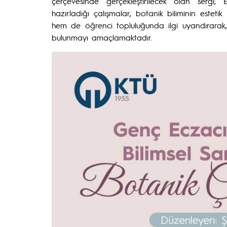
çerçevesinde gerçekleştirilecek olan sergi; Ecz
hazırladığı çalışmalar, botanik biliminin est
hem de öğrenci topluluğunda ilgi uyandırarak, Ü
bulunmayı amaçlamaktadır.