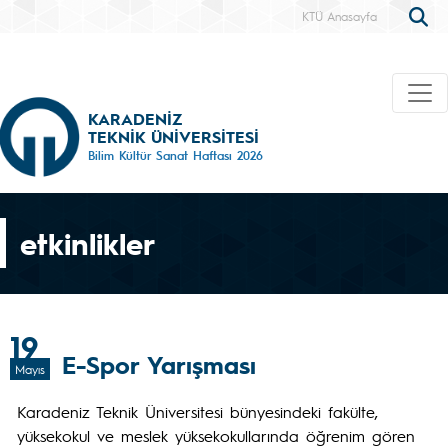
KTÜ Anasayfa
KARADENİZ
TEKNİK ÜNİVERSİTESİ
Bilim Kültür Sanat Haftası 2026
etkinlikler
19
E-Spor Yarışması
Mayıs
Karadeniz Teknik Üniversitesi bünyesindeki fakülte,
yüksekokul ve meslek yüksekokullarında öğrenim gören