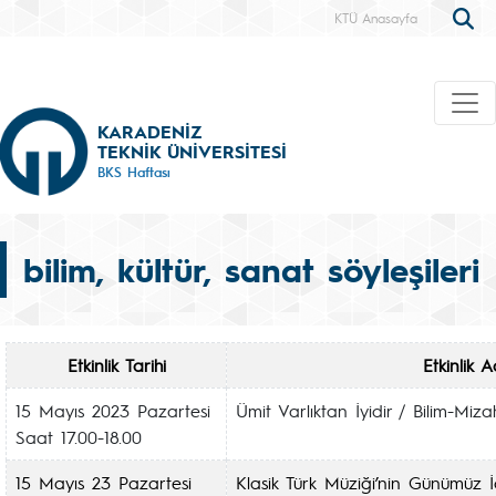
KTÜ Anasayfa
KARADENİZ
TEKNİK ÜNİVERSİTESİ
BKS Haftası
bilim, kültür, sanat söyleşileri
Etkinlik Tarihi
Etkinlik A
15 Mayıs 2023 Pazartesi
Ümit Varlıktan İyidir / Bilim-Miza
Saat 17.00-18.00
15 Mayıs 23 Pazartesi
Klasik Türk Müziği’nin Günümüz İ