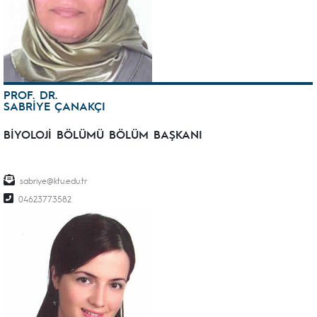
PROF. DR.
SABRİYE ÇANAKÇI
BİYOLOJİ BÖLÜMÜ BÖLÜM BAŞKANI
sabriye@ktu.edu.tr
04623773582