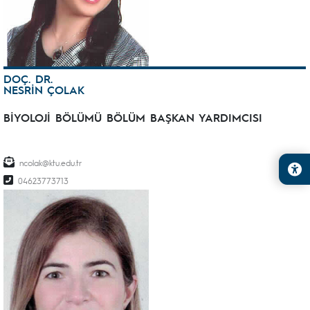
DOÇ. DR.
NESRİN ÇOLAK
BİYOLOJİ BÖLÜMÜ BÖLÜM BAŞKAN YARDIMCISI
ncolak@ktu.edu.tr
04623773713