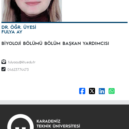
DR. ÖĞR. ÜYESİ
FULYA AY
BİYOLOJİ BÖLÜMÜ BÖLÜM BAŞKAN YARDIMCISI
fulyaay@ktu.edu.tr
04623774473