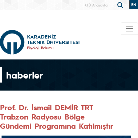
EN
KTÜ Anasayfa
KARADENİZ
TEKNİK ÜNİVERSİTESİ
Biyoloji Bölümü
haberler
Prof. Dr. İsmail DEMİR TRT
Trabzon Radyosu Bölge
Gündemi Programına Katılmıştır