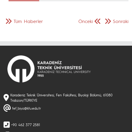
Tüm Haberler
Önceki
Sonraki
Karadeniz Teknik Üniversitesi, Fen Fakültesi, Biyoloji Bölümü, 61080
Trabzon/TÜRKİYE
fef_biyo@ktu.edu.tr
+90 462 377 2581