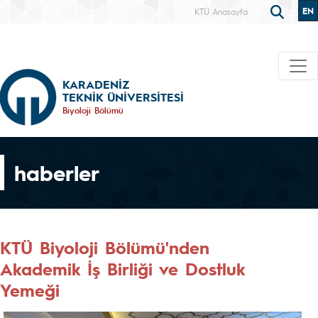
EN
KTÜ Anasayfa
KARADENİZ
TEKNİK ÜNİVERSİTESİ
Biyoloji Bölümü
haberler
KTÜ Biyoloji Bölümü'nden
Akademik İş Birliği ve Dostluk
Yemeği