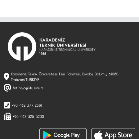
Karadeniz Teknik Üniversitesi, Fen Fakültesi, Biyoloji Bölümü, 61080
Trabzon/TÜRKİYE
fef_biyo@ktu.edu.tr
+90 462 377 2581
+90 462 325 3200