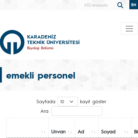
EN
KTÜ Anasayfa
KARADENİZ
TEKNİK ÜNİVERSİTESİ
Biyoloji Bölümü
emekli personel
Sayfada
kayıt göster
Ara:
Unvan
Ad
Soyad
B