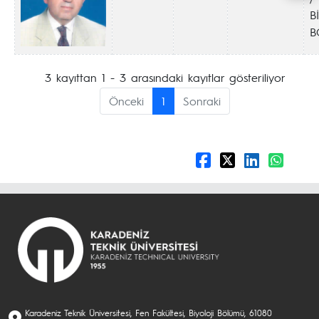
B
B
3 kayıttan 1 - 3 arasındaki kayıtlar gösteriliyor
Önceki
1
Sonraki
Karadeniz Teknik Üniversitesi, Fen Fakültesi, Biyoloji Bölümü, 61080