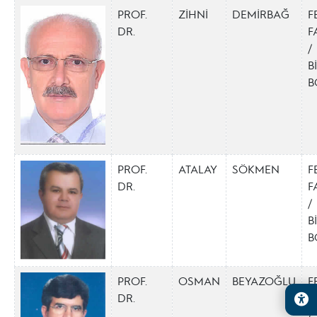
PROF.
ZİHNİ
DEMİRBAĞ
F
DR.
F
/
B
B
PROF.
ATALAY
SÖKMEN
F
DR.
F
/
B
B
PROF.
OSMAN
BEYAZOĞLU
F
DR.
F
/