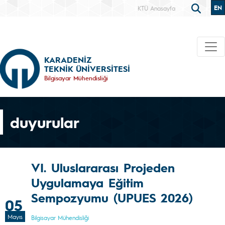
EN
KTÜ Anasayfa
KARADENİZ
TEKNİK ÜNİVERSİTESİ
Bilgisayar Mühendisliği
duyurular
VI. Uluslararası Projeden
Uygulamaya Eğitim
Sempozyumu (UPUES 2026)
05
Mayıs
Bilgisayar Mühendisliği