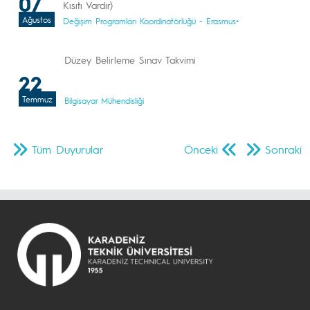
07
Kısıtı Vardır)
Ağustos
Değişim Programları Koordinatörlüğü - Erasmus+
Düzey Belirleme Sınav Takvimi
22
Temmuz
Bilgisayar Mühendisliği
Tüm Duyurular
Önceki
Sonraki