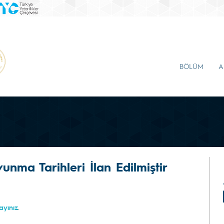
BÖLÜM
A
nma Tarihleri İlan Edilmiştir
.
layınız