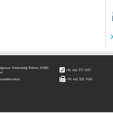
ilgisayar Mühendisliği Bölümü, 61080,
+90 462 377 3157
on
sayar@ktu.edu.tr
+90 462 325 7405