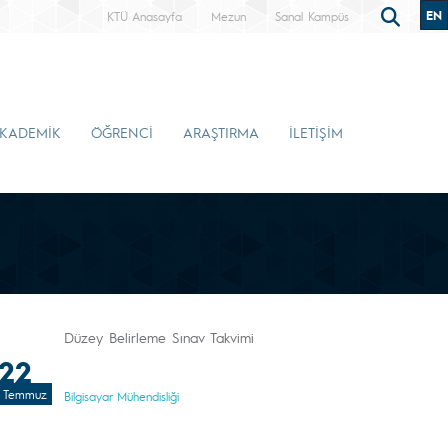
EN
KTÜ Anasayfa
Mezun
Sanal Kampüs
KADEMİK
ÖĞRENCİ
ARAŞTIRMA
İLETİŞİM
Düzey Belirleme Sınav Takvimi
22
Temmuz
Bilgisayar Mühendisliği