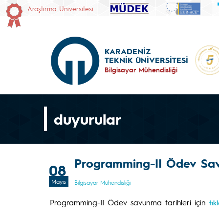
Araştırma Üniversitesi
KARADENİZ
TEKNİK ÜNİVERSİTESİ
Bilgisayar Mühendisliği
duyurular
Programming-II Ödev Savu
08
Mayıs
Bilgisayar Mühendisliği
Programming-II Ödev savunma tarihleri için
tık