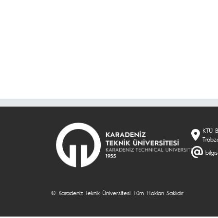
KTÜ B
Trabz
bilgi
© Karadeniz Teknik Üniversitesi. Tüm Hakları Saklıdır