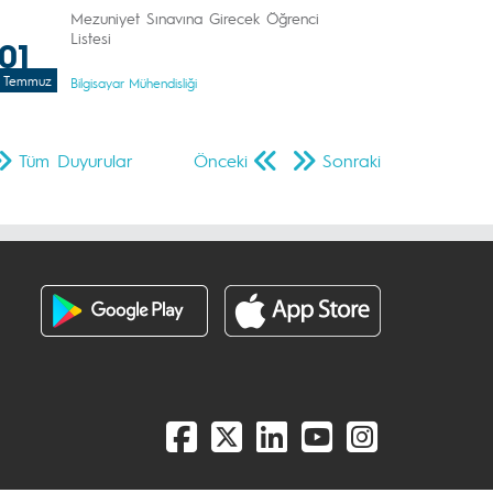
Mezuniyet Sınavına Girecek Öğrenci
Listesi
01
Temmuz
Bilgisayar Mühendisliği
Tüm Duyurular
Önceki
Sonraki