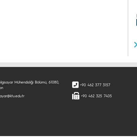
ilgisayar Mühendisliği Bölümü, 61080,
+90 462 377 3157
on
sayar@ktu.edu.tr
+90 462 325 7405