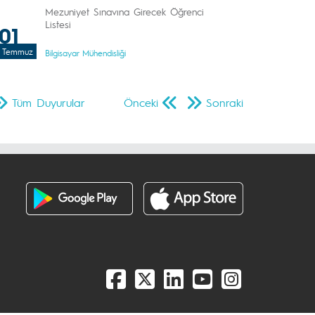
Mezuniyet Sınavına Girecek Öğrenci
Listesi
01
Temmuz
Bilgisayar Mühendisliği
Tüm Duyurular
Önceki
Sonraki