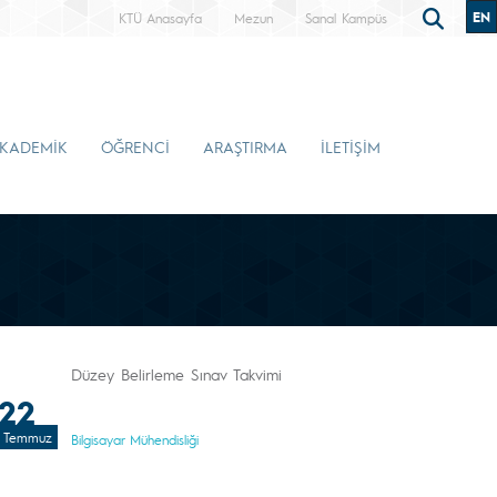
EN
KTÜ Anasayfa
Mezun
Sanal Kampüs
KADEMİK
ÖĞRENCİ
ARAŞTIRMA
İLETİŞİM
Düzey Belirleme Sınav Takvimi
22
Temmuz
Bilgisayar Mühendisliği