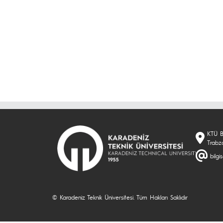
KTÜ B
Trabz
bilgi
© Karadeniz Teknik Üniversitesi. Tüm Hakları Saklıdır