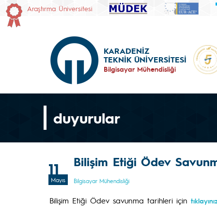
Araştırma Üniversitesi
KARADENİZ
TEKNİK ÜNİVERSİTESİ
Bilgisayar Mühendisliği
duyurular
Bilişim Etiği Ödev Savunma
11
Mayıs
Bilgisayar Mühendisliği
Bilişim Etiği Ödev savunma tarihleri için
tıklayınız