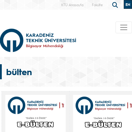
EN
KTÜ Anasayfa
Fakülte
KARADENİZ
TEKNİK ÜNİVERSİTESİ
Bilgisayar Mühendisliği
bülten