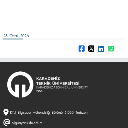
28 Ocak 2026
KTÜ Bilgisayar Mühendisliği Bölümü, 61080, Trabzon
bilgisayar@ktu.edu.tr