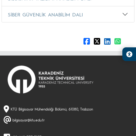
SİBER GÜVENLİK ANABİLİM DALI
KTÜ Bilgisayar Mühendisliği Bölümü, 61080, Trabzon
bilgisayar@ktu.edu.tr