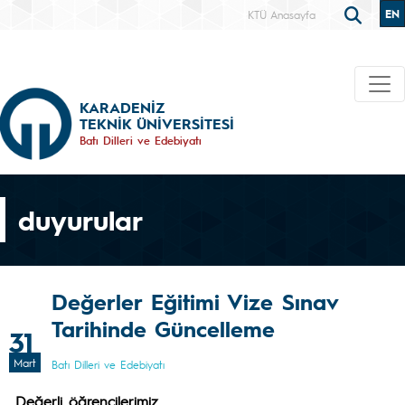
EN
KTÜ Anasayfa
KARADENİZ
TEKNİK ÜNİVERSİTESİ
Batı Dilleri ve Edebiyatı
duyurular
Değerler Eğitimi Vize Sınav
Tarihinde Güncelleme
31
Mart
Batı Dilleri ve Edebiyatı
Değerli öğrencilerimiz