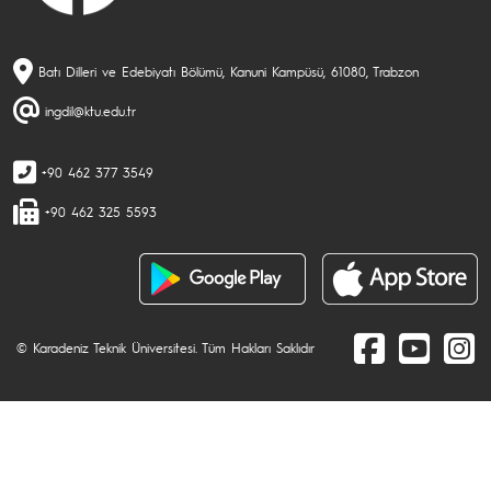
Batı Dilleri ve Edebiyatı Bölümü, Kanuni Kampüsü, 61080, Trabzon
ingdil@ktu.edu.tr
+90 462 377 3549
+90 462 325 5593
© Karadeniz Teknik Üniversitesi. Tüm Hakları Saklıdır