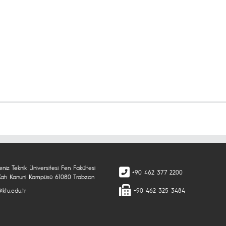
niz Teknik Üniversitesi Fen Fakültesi
+90 462 377 2200
 Katı Kanuni Kampüsü 61080 Trabzon
ktu.edu.tr
+90 462 325 3484