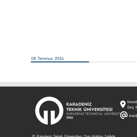
08 Temmuz 2024
Karade
Giriş
bap@
© Karadeniz Teknik Üniversitesi. Tüm Hakları Saklıdır