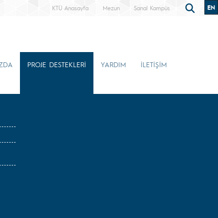
EN
KTÜ Anasayfa
Mezun
Sanal Kampüs
ZDA
PROJE DESTEKLERİ
YARDIM
İLETİŞİM