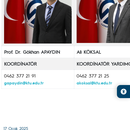
Prof. Dr. Gökhan APAYDIN
Ali KÖKSAL
KOORDİNATÖR
KOORDİNATÖR YARDIMC
0462 377 21 91
0462 377 21 25
gapaydin@ktu.edu.tr
akoksal@ktu.edu.tr
17 Ocak 2025