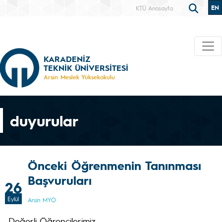
EN
KTÜ Anasayfa
KARADENİZ
TEKNİK ÜNİVERSİTESİ
Arsin Meslek Yüksekokulu
duyurular
Önceki Öğrenmenin Tanınması
Başvuruları
26
Eylül
Arsin MYO
Değerli Öğrencilerimiz,