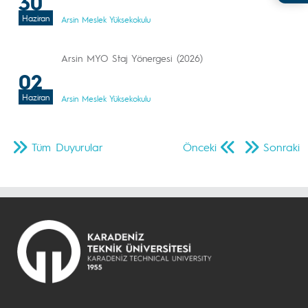
30
Haziran
Arsin Meslek Yüksekokulu
Arsin MYO Staj Yönergesi (2026)
02
Haziran
Arsin Meslek Yüksekokulu
Tüm Duyurular
Önceki
Sonraki