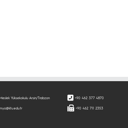
 Meslek Yüksekokulu Arsin/Trabzon
+90 462 377 4870
nmyo@ktu.edu.tr
+90 462 711 2353