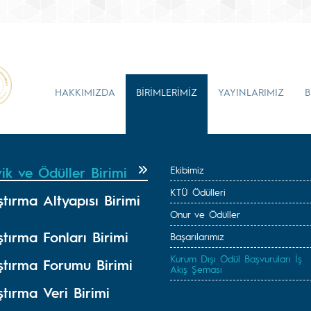
HAKKIMIZDA
BİRİMLERİMİZ
YAYINLARIMIZ
B
ik ve Ödüller Birimi
Ekibimiz
KTÜ Ödülleri
tırma Altyapısı Birimi
Onur ve Ödüller
tırma Fonları Birimi
Başarılarımız
Kurum Dışı Ödül Başvuruları İş
ştırma Forumu Birimi
Akış Şeması
tırma Veri Birimi