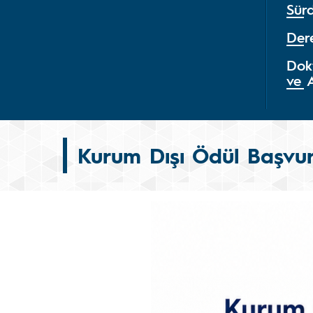
Sürd
Der
Dok
ve 
Kurum Dışı Ödül Başvur