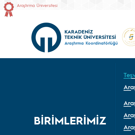
Araştırma Üniversitesi
KARADENİZ
TEKNİK ÜNİVERSİTESİ
Araştırma Koordinatörlüğü
Teşv
Araş
Araş
Ara
BİRİMLERİMİZ
Araş