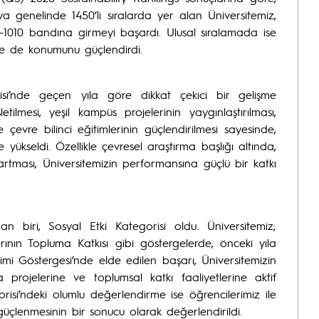
a genelinde 1450’li sıralarda yer alan Üniversitemiz,
-1010 bandına girmeyi başardı. Ulusal sıralamada ise
nde de konumunu güçlendirdi.
orisi’nde geçen yıla göre dikkat çekici bir gelişme
tilmesi, yeşil kampüs projelerinin yaygınlaştırılması,
ve çevre bilinci eğitimlerinin güçlendirilmesi sayesinde,
 yükseldi. Özellikle çevresel araştırma başlığı altında,
n artması, Üniversitemizin performansına güçlü bir katkı
dan biri, Sosyal Etki Kategorisi oldu. Üniversitemiz;
larının Topluma Katkısı gibi göstergelerde, önceki yıla
şimi Göstergesi’nde elde edilen başarı, Üniversitemizin
a projelerine ve toplumsal katkı faaliyetlerine aktif
orisi’ndeki olumlu değerlendirme ise öğrencilerimiz ile
üçlenmesinin bir sonucu olarak değerlendirildi.