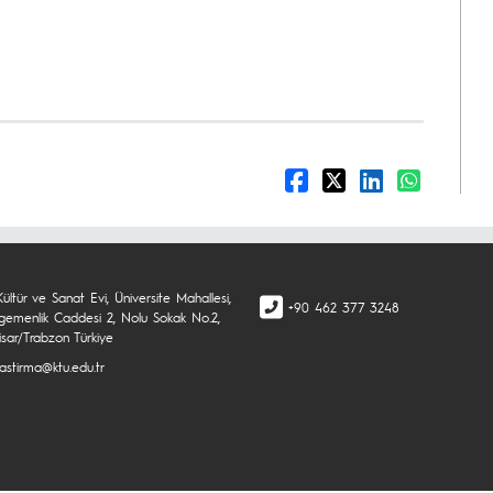
Kültür ve Sanat Evi, Üniversite Mahallesi,
+90 462 377 3248
 Egemenlik Caddesi 2, Nolu Sokak No.2,
isar/Trabzon Türkiye
rastirma@ktu.edu.tr