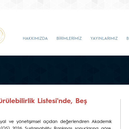
HAKKIMIZDA
BİRİMLERİMİZ
YAYINLARIMIZ
B
ülebilirlik Listesi'nde, Beş
 sosyal ve yönetişimsel açıdan değerlendiren Akademik
QS) 2026 Sustainability Rankings sonuçlarına göre,