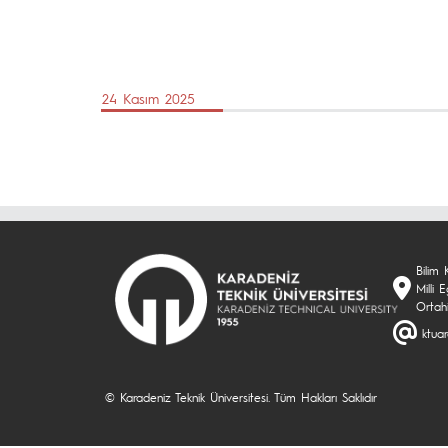
24 Kasım 2025
Bilim 
Milli
Ortah
ktua
© Karadeniz Teknik Üniversitesi. Tüm Hakları Saklıdır