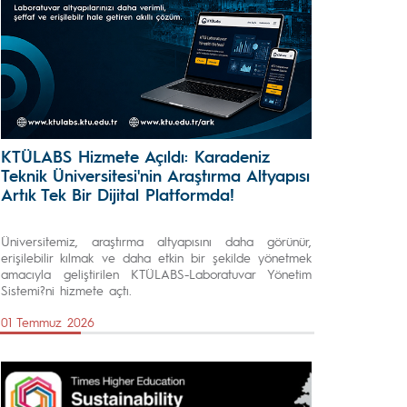
KTÜLABS Hizmete Açıldı: Karadeniz
Teknik Üniversitesi'nin Araştırma Altyapısı
Artık Tek Bir Dijital Platformda!
Üniversitemiz, araştırma altyapısını daha görünür,
erişilebilir kılmak ve daha etkin bir şekilde yönetmek
amacıyla geliştirilen KTÜLABS-Laboratuvar Yönetim
Sistemi?ni hizmete açtı.
01 Temmuz 2026