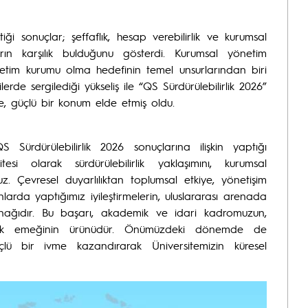
iği sonuçlar; şeffaflık, hesap verebilirlik ve kurumsal
arın karşılık bulduğunu gösterdi. Kurumsal yönetim
öğretim kurumu olma hedefinin temel unsurlarından biri
erde sergilediği yükseliş ile “QS Sürdürülebilirlik 2026”
e, güçlü bir konum elde etmiş oldu.
ürdürülebilirlik 2026 sonuçlarına ilişkin yaptığı
si olarak sürdürülebilirlik yaklaşımını, kurumsal
. Çevresel duyarlılıktan toplumsal etkiye, yönetişim
arda yaptığımız iyileştirmelerin, uluslararası arenada
aynağıdır. Bu başarı, akademik ve idari kadromuzun,
rtak emeğinin ürünüdür. Önümüzdeki dönemde de
çlü bir ivme kazandırarak Üniversitemizin küresel