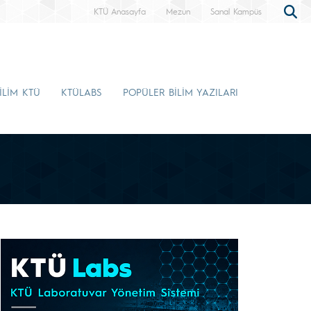
KTÜ Anasayfa
Mezun
Sanal Kampüs
İLİM KTÜ
KTÜLABS
POPÜLER BİLİM YAZILARI