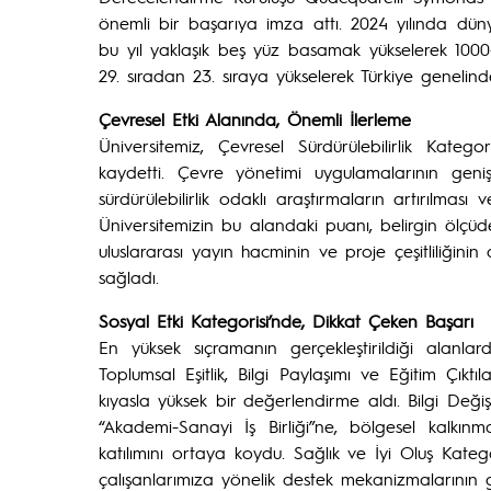
önemli bir başarıya imza attı. 2024 yılında düny
bu yıl yaklaşık beş yüz basamak yükselerek 1000
29. sıradan 23. sıraya yükselerek Türkiye geneli
Çevresel Etki Alanında, Önemli İlerleme
Üniversitemiz, Çevresel Sürdürülebilirlik Kateg
kaydetti. Çevre yönetimi uygulamalarının genişle
sürdürülebilirlik odaklı araştırmaların artırılması 
Üniversitemizin bu alandaki puanı, belirgin ölçüde
uluslararası yayın hacminin ve proje çeşitliliğini
sağladı.
Sosyal Etki Kategorisi’nde, Dikkat Çeken Başarı
En yüksek sıçramanın gerçekleştirildiği alanlar
Toplumsal Eşitlik, Bilgi Paylaşımı ve Eğitim Çıktı
kıyasla yüksek bir değerlendirme aldı. Bilgi Deği
“Akademi-Sanayi İş Birliği”ne, bölgesel kalkınm
katılımını ortaya koydu. Sağlık ve İyi Oluş Kateg
çalışanlarımıza yönelik destek mekanizmalarının g