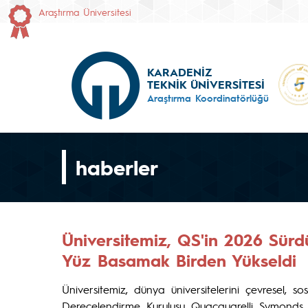
Araştırma Üniversitesi
KARADENİZ
TEKNİK ÜNİVERSİTESİ
Araştırma Koordinatörlüğü
haberler
Üniversitemiz, QS'in 2026 Sürdür
Yüz Basamak Birden Yükseldi
Üniversitemiz, dünya üniversitelerini çevresel,
Derecelendirme Kuruluşu Quacquarelli Symonds (