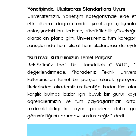
Yönetişimde, Uluslararası Standartlara Uyum
Üniversitemizin, Yönetişim Kategorisi’nde elde ett
etik ilkeleri doğrultusunda yürüttüğü çalışmal
anlayışındaki bu ilerleme, sürdürülebilir yüksek
olarak ön plana çıktı. Üniversitemiz, tüm kategoril
sonuçlarında hem ulusal hem uluslararası düzeyd
“Kurumsal Kültürümüzün Temel Parçası”
Rektörümüz Prof. Dr. Hamdullah ÇUVALCI, QS S
değerlendirmede, “Karadeniz Teknik Üniversite
kültürümüzün temel bir parçası olarak görüyoruz
ilkelerinden akademik üretkenliğe kadar tüm alanl
karşılık bulması bizler için büyük bir gurur k
öğrencilerimizin ve tüm paydaşlarımızın o
sürdürülebilirliği kapsayan projelere daha gü
görünürlüğünü artırmayı sürdüreceğiz.” dedi.