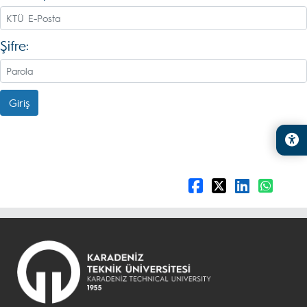
Şifre:
Giriş