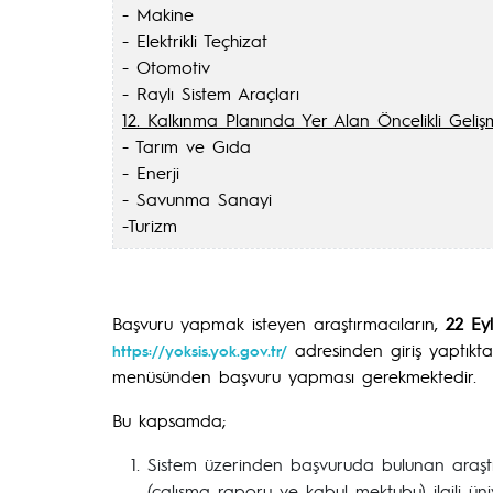
- Makine
- Elektrikli Teçhizat
- Otomotiv
- Raylı Sistem Araçları
12. Kalkınma Planında Yer Alan Öncelikli Geliş
- Tarım ve Gıda
- Enerji
- Savunma Sanayi
-Turizm
Başvuru yapmak isteyen araştırmacıların,
22 Ey
adresinden giriş yaptık
https://yoksis.yok.gov.tr/
menüsünden başvuru yapması gerekmektedir.
Bu kapsamda;
Sistem üzerinden başvuruda bulunan araştır
(çalışma raporu ve kabul mektubu) ilgili üni