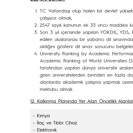
T.C. Vatandaşı olup halen bir devlet yüks
çalışıyor olmak,
2547 sayılı kanunun ek 33 üncü maddesi ka
Son 3 yıl içerisinde yapılan YÖKDİL, YDS
edilen uluslararası bir yabancı dil sınavın
aldığını gösterir dil sınav sonucunu belgele
University Ranking by Academic Performan
Academic Ranking of World Universities (S
tarafından yapılan dünya üniversite sıralama
giren üniversitelerden birinden en fazla dok
alanlarda akademik çalışma yapmak üzere 
mektubu almak.
12. Kalkınma Planında Yer Alan Öncelikli Alanlar
- Kimya
- İlaç ve Tıbbi Cihaz
- Elektronik