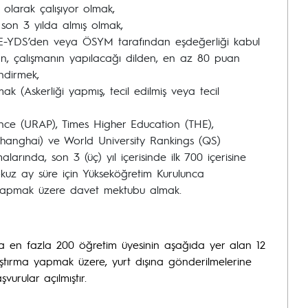
olarak çalışıyor olmak,
i son 3 yılda almış olmak,
, E-YDS’den veya ÖSYM tarafından eşdeğerliği kabul
dan, çalışmanın yapılacağı dilden, en az 80 puan
ndirmek,
mak (Askerliği yapmış, tecil edilmiş veya tecil
ce (URAP), Times Higher Education (THE),
hanghai) ve World University Rankings (QS)
larında, son 3 (üç) yıl içerisinde ilk 700 içerisine
okuz ay süre için Yükseköğretim Kurulunca
 yapmak üzere davet mektubu almak.
da en fazla 200 öğretim üyesinin aşağıda yer alan 12
aştırma yapmak üzere, yurt dışına gönderilmelerine
şvurular açılmıştır.