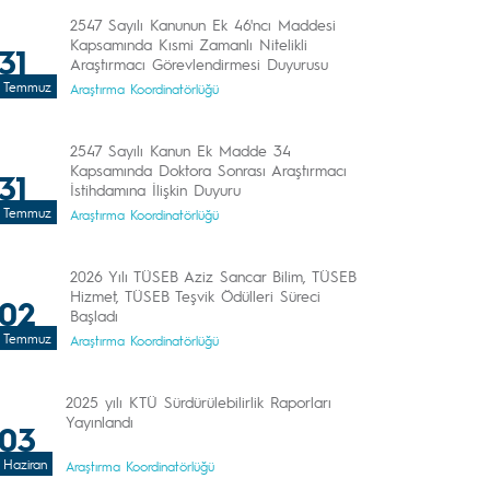
2547 Sayılı Kanunun Ek 46'ncı Maddesi
Kapsamında Kısmi Zamanlı Nitelikli
31
Araştırmacı Görevlendirmesi Duyurusu
Temmuz
Araştırma Koordinatörlüğü
2547 Sayılı Kanun Ek Madde 34
Kapsamında Doktora Sonrası Araştırmacı
31
İstihdamına İlişkin Duyuru
Temmuz
Araştırma Koordinatörlüğü
2026 Yılı TÜSEB Aziz Sancar Bilim, TÜSEB
Hizmet, TÜSEB Teşvik Ödülleri Süreci
02
Başladı
Temmuz
Araştırma Koordinatörlüğü
2025 yılı KTÜ Sürdürülebilirlik Raporları
Yayınlandı
03
Haziran
Araştırma Koordinatörlüğü