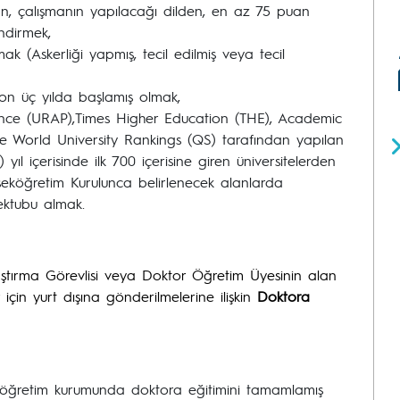
dan, çalışmanın yapılacağı dilden, en az 75 puan
ndirmek,
mak (Askerliği yapmış, tecil edilmiş veya tecil
 son üç yılda başlamış olmak,
nce (URAP),Times Higher Education (THE), Academic
ve World University Rankings (QS) tarafından yapılan
yıl içerisinde ilk 700 içerisine giren üniversitelerden
seköğretim Kurulunca belirlenecek alanlarda
ktubu almak.
ştırma Görevlisi veya Doktor Öğretim Üyesinin alan
 için yurt dışına gönderilmelerine ilişkin
Doktora
eköğretim kurumunda doktora eğitimini tamamlamış