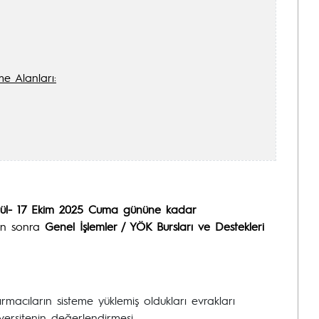
me Alanları:
lül- 17 Ekim 2025
Cuma gününe kadar
tan sonra
Genel İşlemler / YÖK Bursları ve Destekleri
macıların sisteme yüklemiş oldukları evrakları
versitenin değerlendirmesi,