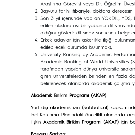
Araştırma Görevlisi veya Dr. Öğretim Üyesi 
Başvuru tarihi itibariyle, doktora derecesin
Son 3 yıl içerisinde yapılan YÖKDİL, YDS
edilen uluslararası bir yabancı dil sınavın
aldığını gösterir dil sınav sonucunu belgele
Erkek adaylar için askerlikle ilişiği bulunma
edilebilecek durumda bulunmak),
University Ranking by Academic Performan
Academic Ranking of World Universities (S
tarafından yapılan dünya üniversite sıralama
giren üniversitelerden birinden en fazla d
belirlenecek alanlarda akademik çalışma
Akademik Birikim Programı (AKAP)
Yurt dışı akademik izin (Sabbatical) kapsamın
inci Kalkınma Planındaki öncelikli alanlarda ar
ilişkin
Akademik Birikim Programı (AKAP)
için ba
Başvuru Şartları: