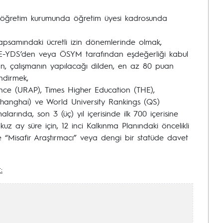
eköğretim kurumunda öğretim üyesi kadrosunda
psamındaki ücretli izin dönemlerinde olmak,
, E-YDS’den veya ÖSYM tarafından eşdeğerliği kabul
dan, çalışmanın yapılacağı dilden, en az 80 puan
ndirmek,
ce (URAP), Times Higher Education (THE),
hanghai) ve World University Rankings (QS)
larında, son 3 (üç) yıl içerisinde ilk 700 içerisine
uz ay süre için, 12 inci Kalkınma Planındaki öncelikli
“Misafir Araştırmacı” veya dengi bir statüde davet
: