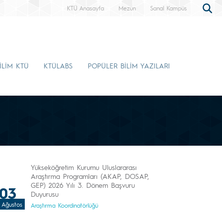
KTÜ Anasayfa
Mezun
Sanal Kampüs
İLİM KTÜ
KTÜLABS
POPÜLER BİLİM YAZILARI
Yükseköğretim Kurumu Uluslararası
Araştırma Programları (AKAP, DOSAP,
GEP) 2026 Yılı 3. Dönem Başvuru
03
Duyurusu
Ağustos
Araştırma Koordinatörlüğü