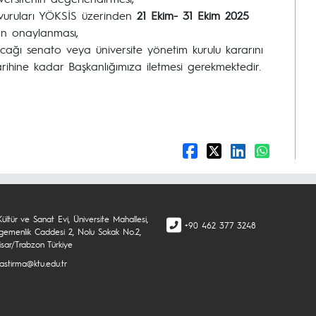
aşvuruları YÖKSİS üzerinden
21 Ekim- 31 Ekim 2025
dan onaylanması,
acağı senato veya üniversite yönetim kurulu kararını
arihine kadar Başkanlığımıza iletmesi gerekmektedir.
Kültür ve Sanat Evi, Üniversite Mahallesi,
+90 462 377 3248
 Egemenlik Caddesi 2, Nolu Sokak No.2,
isar/Trabzon Türkiye
rastirma@ktu.edu.tr