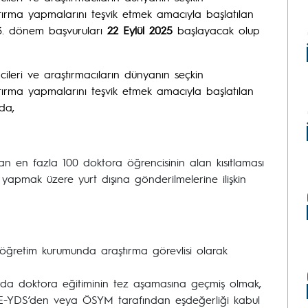
aştırma yapmalarını teşvik etmek amacıyla başlatılan
ı 3. dönem başvuruları
22 Eylül 2025
başlayacak olup
ileri ve araştırmacıların dünyanın seçkin
aştırma yapmalarını teşvik etmek amacıyla başlatılan
da,
n en fazla 100 doktora öğrencisinin alan kısıtlaması
 yapmak üzere yurt dışına gönderilmelerine ilişkin
köğretim kurumunda araştırma görevlisi olarak
arda doktora eğitiminin tez aşamasına geçmiş olmak,
, E-YDS’den veya ÖSYM tarafından eşdeğerliği kabul