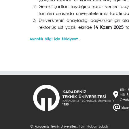
Gerekli şartları taşıdığına karar verilen b
tarihleri arasında üniversitelerimiz tarafın
Üniversitenin onayladığı başvurular için al
rektörlük üst yazısı ekinde
14 Kasım 2025
t
.
Ayrıntılı bilgi için tıklayınız
Bilim 
Milli
Ortah
ktua
© Karadeniz Teknik Üniversitesi. Tüm Hakları Saklıdır