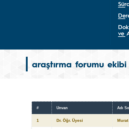
Sürd
Der
Dok
ve 
araştırma forumu ekibi
#
Unvan
Adı So
1
Dr. Öğr. Üyesi
Mura