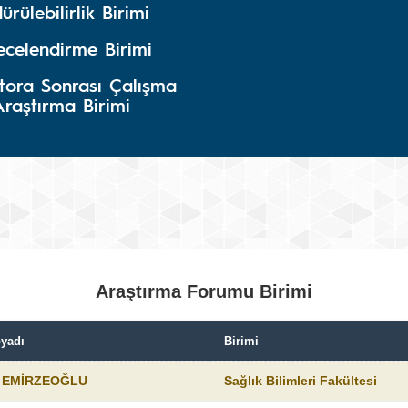
ürülebilirlik Birimi
ecelendirme Birimi
tora Sonrası Çalışma
Araştırma Birimi
Araştırma Forumu Birimi
yadı
Birimi
t EMİRZEOĞLU
Sağlık Bilimleri Fakültesi