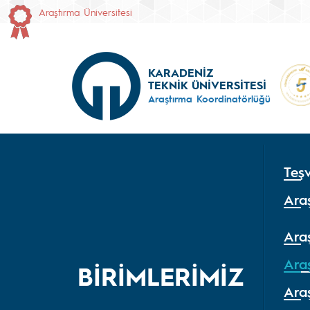
Araştırma Üniversitesi
KARADENİZ
TEKNİK ÜNİVERSİTESİ
Araştırma Koordinatörlüğü
Teşv
Araş
Araş
Ara
BİRİMLERİMİZ
Araş