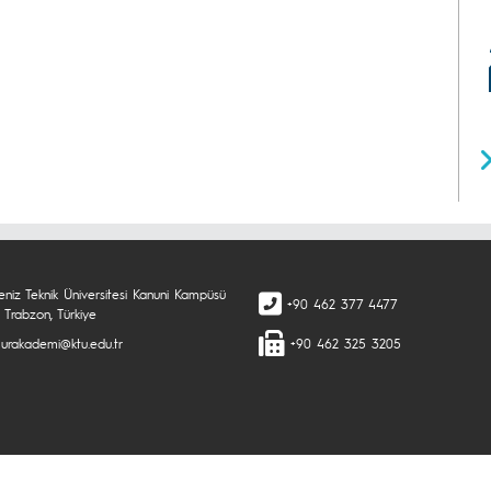
eniz Teknik Üniversitesi Kanuni Kampüsü
+90 462 377 4477
 Trabzon, Türkiye
rakademi@ktu.edu.tr
+90 462 325 3205