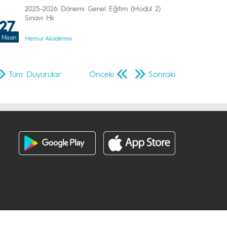
2025-2026 Dönemi Genel Eğitim (Modül 2)
Sınavı Hk
27
Nisan
Memur Akademisi
Tüm Duyurular
Önceki
Sonraki