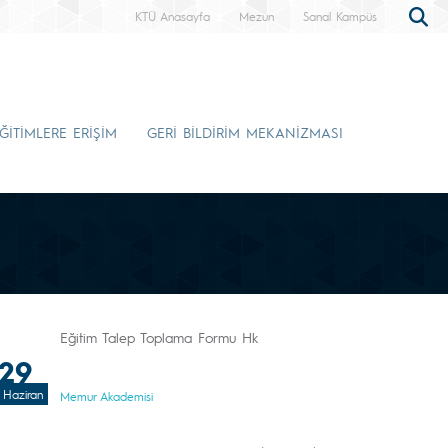
KTÜ Anasayfa
Mezun
Sanal Kampüs
ĞİTİMLERE ERİŞİM
GERİ BİLDİRİM MEKANİZMASI
Eğitim Talep Toplama Formu Hk
29
Haziran
Memur Akademisi