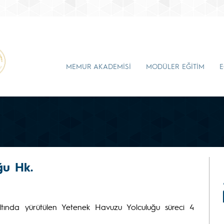
MEMUR AKADEMİSİ
MODÜLER EĞİTİM
E
ğu Hk.
tında yürütülen Yetenek Havuzu Yolculuğu süreci 4